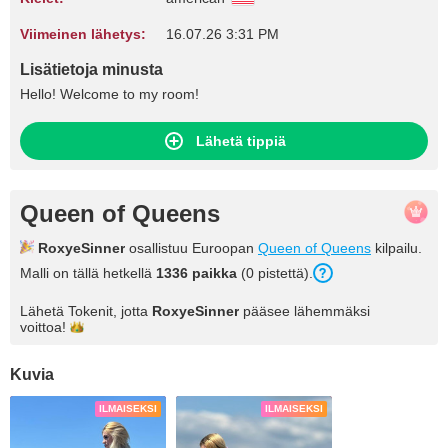
Viimeinen lähetys:
16.07.26 3:31 PM
Lisätietoja minusta
Hello! Welcome to my room!
Lähetä tippiä
Queen of Queens
RoxyeSinner
osallistuu Euroopan
Queen of Queens
kilpailu.
Malli on tällä hetkellä
1336 paikka
(0 pistettä).
Lähetä Tokenit, jotta
RoxyeSinner
pääsee lähemmäksi
voittoa!
Kuvia
ILMAISEKSI
ILMAISEKSI