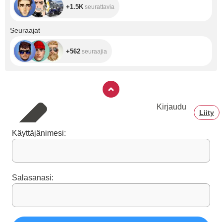
+1.5K
seurattavia
+562
Seuraajat
+562
seuraajia
Kirjaudu
Liity
Käyttäjänimesi:
Salasanasi: