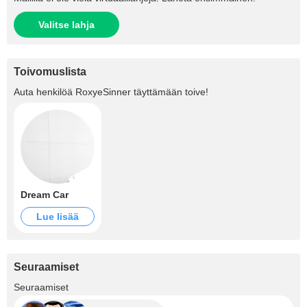
Valitse lahja
Toivomuslista
Auta henkilöä
RoxyeSinner
täyttämään toive!
Dream Car
Lue lisää
Seuraamiset
+1.5K
Seuraamiset