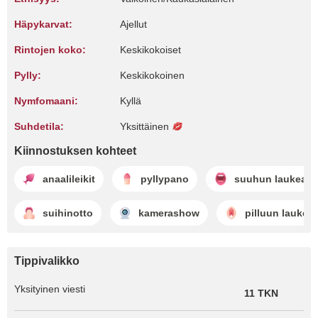
Häpykarvat:
Ajellut
Rintojen koko:
Keskikokoiset
Pylly:
Keskikokoinen
Nymfomaani:
Kyllä
Suhdetila:
Yksittäinen
Kiinnostuksen kohteet
anaalileikit
pyllypano
suuhun laukeam
suihinotto
kamerashow
pilluun laukea
Tippivalikko
Yksityinen viesti
11 TKN