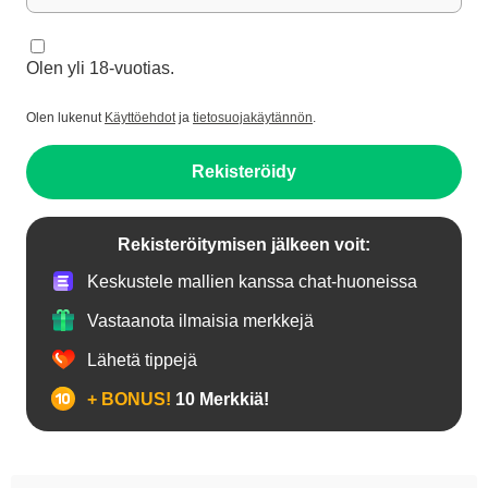
Olen yli 18-vuotias.
Olen lukenut
Käyttöehdot
ja
tietosuojakäytännön
.
Rekisteröidy
Rekisteröitymisen jälkeen voit:
Keskustele mallien kanssa chat-huoneissa
Vastaanota ilmaisia merkkejä
Lähetä tippejä
+ BONUS!
10 Merkkiä!
18+ teinejä