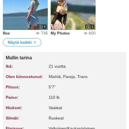
9
1
736
600
Rox
My Photos
Näytä kaikki
Mallin tarina
Ikä:
21 vuotta
Olen kiinnostunut:
Miehiä, Pareja, Trans
Pituus:
5'7"
Paino:
110 lb
Hiukset:
Vaaleat
Silmät:
Ruskeat
Etnisyys:
Valkoinen/Kaukasialainen