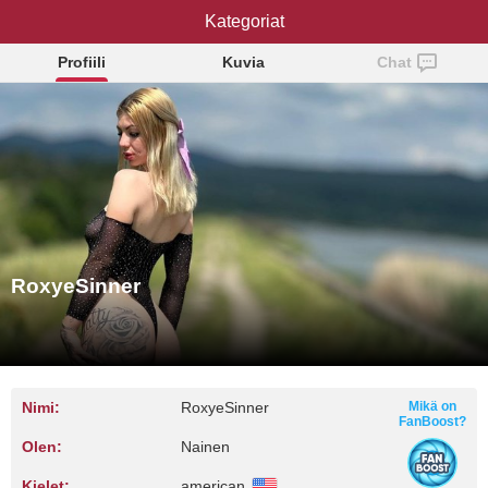
RoxyeSinner
Kategoriat
Profiili
Kuvia
Chat
RoxyeSinner
Nimi:
RoxyeSinner
Mikä on
FanBoost?
Olen:
Nainen
Kielet:
american