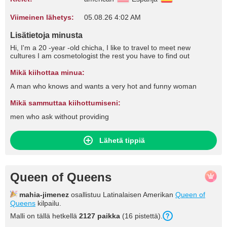
Viimeinen lähetys:
05.08.26 4:02 AM
Lisätietoja minusta
Hi, I'm a 20 -year -old chicha, I like to travel to meet new
cultures I am cosmetologist the rest you have to find out
Mikä kiihottaa minua:
A man who knows and wants a very hot and funny woman
Mikä sammuttaa kiihottumiseni:
men who ask without providing
Lähetä tippiä
Queen of Queens
mahia-jimenez
osallistuu Latinalaisen Amerikan
Queen of
Queens
kilpailu.
Malli on tällä hetkellä
2127 paikka
(16 pistettä).