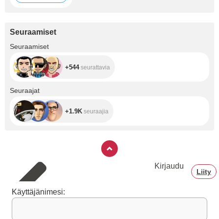
Seuraamiset
+544
Seuraamiset
+544
seurattavia
+1.9K
Seuraajat
+1.9K
seuraajia
Kirjaudu
Liity
Käyttäjänimesi: