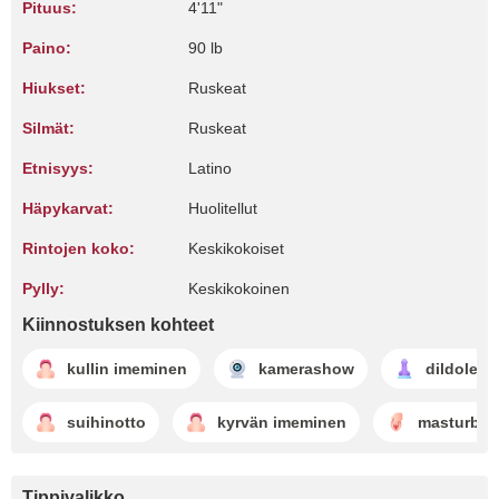
Pituus:
4'11"
Paino:
90 lb
Hiukset:
Ruskeat
Silmät:
Ruskeat
Etnisyys:
Latino
Häpykarvat:
Huolitellut
Rintojen koko:
Keskikokoiset
Pylly:
Keskikokoinen
Kiinnostuksen kohteet
kullin imeminen
kamerashow
dildoleikk
suihinotto
kyrvän imeminen
masturbaa
Tippivalikko