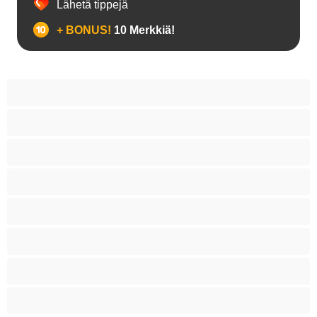
Lähetä tippejä
+ BONUS!
10 Merkkiä!
18+ teinejä
Aasialaisia
Ajeltuja pilluja
Anaali
Arabi
Beibejä
Blondeja
Fetissi