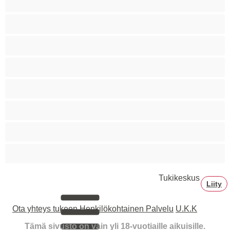
Sitomista
Squirttailua
Tummaihoinen
Tupakoivia
Valkoisia Tyttöjä
Valtavia Tissejä
Varttuneita
Tukikeskus
Liity
Ota yhteys tukeen
Henkilökohtainen Palvelu
U.K.K
Tämä sivusto on vain yli 18-vuotiaille aikuisille.