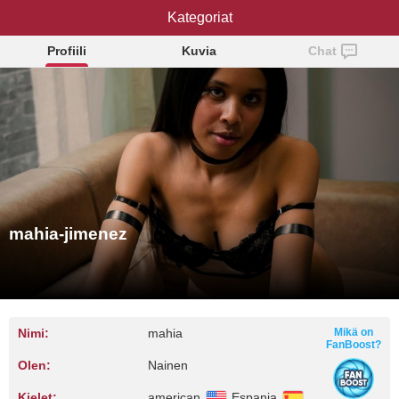
mahia-jimenez
Kategoriat
Profiili
Kuvia
Chat
mahia-jimenez
Nimi:
mahia
Mikä on
FanBoost?
Olen:
Nainen
Kielet:
american
Espanja