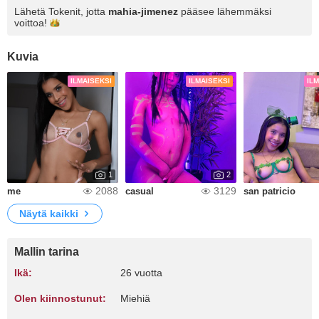
Lähetä Tokenit, jotta
mahia-jimenez
pääsee lähemmäksi
voittoa!
Kuvia
ILMAISEKSI
ILMAISEKSI
IL
1
2
2088
3129
me
casual
san patricio
Näytä kaikki
Mallin tarina
Ikä:
26 vuotta
Olen kiinnostunut:
Miehiä