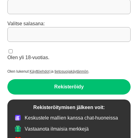
Valitse salasana:
Olen yli 18-vuotias.
Olen lukenut
Käyttöehdot
ja
tietosuojakäytännön
.
Rekisteröidy
Rekisteröitymisen jälkeen voit:
Keskustele mallien kanssa chat-huoneissa
Vastaanota ilmaisia merkkejä